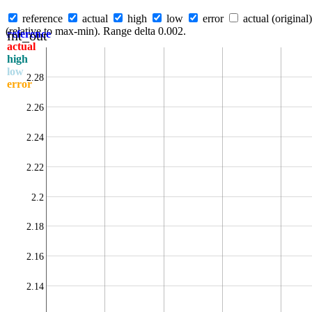
reference
actual
high
low
error
actual (original)
(relative to max-min). Range delta 0.002.
int_out
reference
actual
high
low
2.28
error
2.26
2.24
2.22
2.2
2.18
2.16
2.14