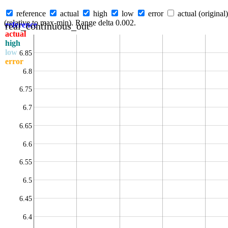
reference
actual
high
low
error
actual (original)
(relative to max-min). Range delta 0.002.
real_continuous_out
reference
actual
high
low
6.85
error
6.8
6.75
6.7
6.65
6.6
6.55
6.5
6.45
6.4