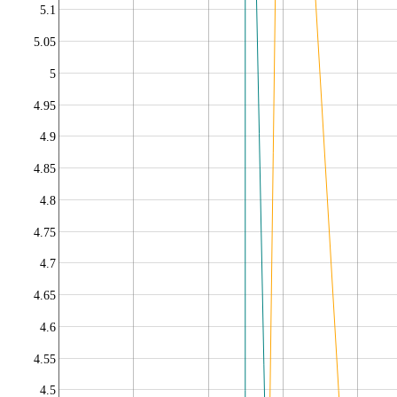
5.1
5.05
5
4.95
4.9
4.85
4.8
4.75
4.7
4.65
4.6
4.55
4.5