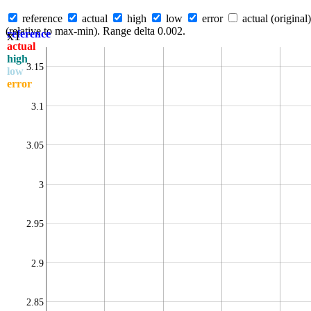
reference
actual
high
low
error
actual (original)
(relative to max-min). Range delta 0.002.
x1
reference
actual
high
3.15
low
error
3.1
3.05
3
2.95
2.9
2.85