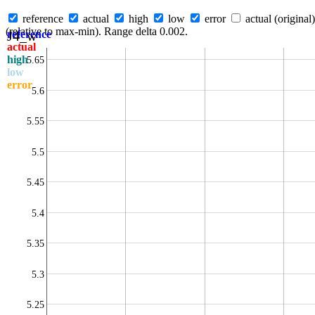
reference
actual
high
low
error
actual (original)
(relative to max-min). Range delta 0.002.
J4_w
reference
actual
high
5.65
low
error
5.6
5.55
5.5
5.45
5.4
5.35
5.3
5.25