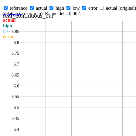
reference
actual
high
low
error
actual (original)
(relative to max-min). Range delta 0.002.
real_continuous_out
reference
actual
high
low
6.85
error
6.8
6.75
6.7
6.65
6.6
6.55
6.5
6.45
6.4