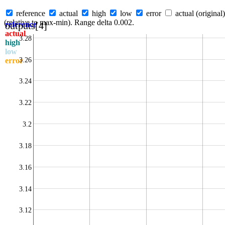
reference
actual
high
low
error
actual (original)
(relative to max-min). Range delta 0.002.
outputs[4]
reference
actual
3.28
high
low
3.26
error
3.24
3.22
3.2
3.18
3.16
3.14
3.12