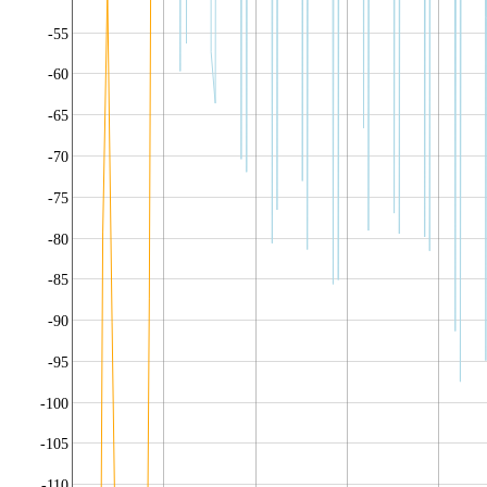
-55
-60
-65
-70
-75
-80
-85
-90
-95
-100
-105
-110