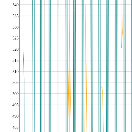
540
535
530
525
520
515
510
505
500
495
490
485