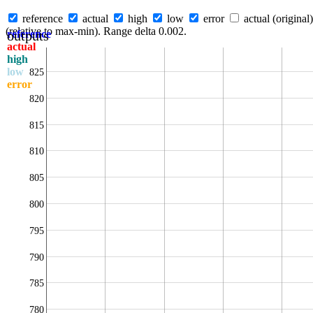
reference
actual
high
low
error
actual (original)
(relative to max-min). Range delta 0.002.
outputs
reference
actual
high
low
825
error
820
815
810
805
800
795
790
785
780