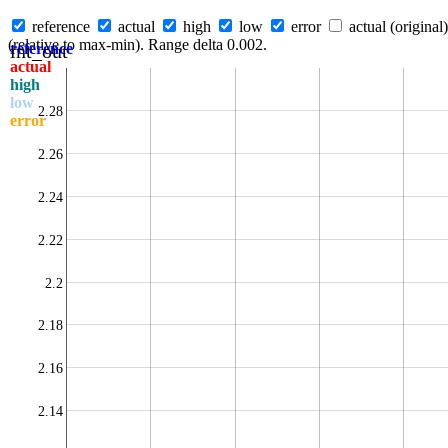
reference
actual
high
low
error
actual (original)
(relative to max-min). Range delta 0.002.
int_out
reference
actual
high
low
2.28
error
2.26
2.24
2.22
2.2
2.18
2.16
2.14