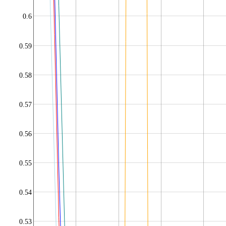
0.6
0.59
0.58
0.57
0.56
0.55
0.54
0.53