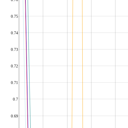
0.75
0.74
0.73
0.72
0.71
0.7
0.69