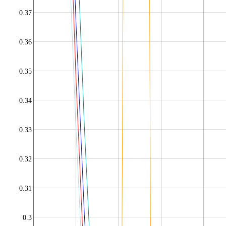
0.37
0.36
0.35
0.34
0.33
0.32
0.31
0.3