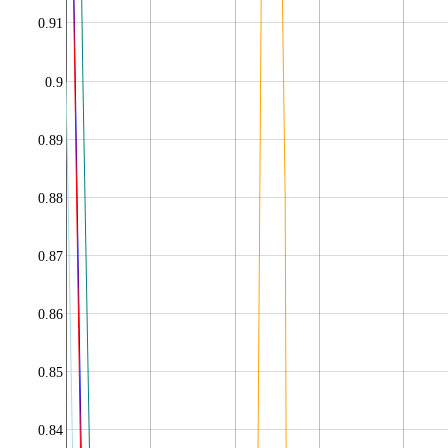
0.91
0.9
0.89
0.88
0.87
0.86
0.85
0.84