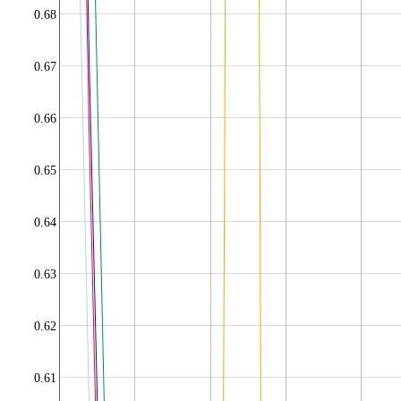
0.68
0.67
0.66
0.65
0.64
0.63
0.62
0.61