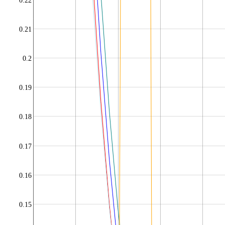
0.22
0.21
0.2
0.19
0.18
0.17
0.16
0.15