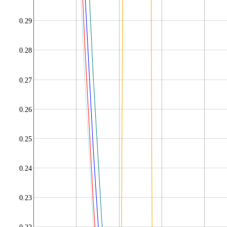
0.29
0.28
0.27
0.26
0.25
0.24
0.23