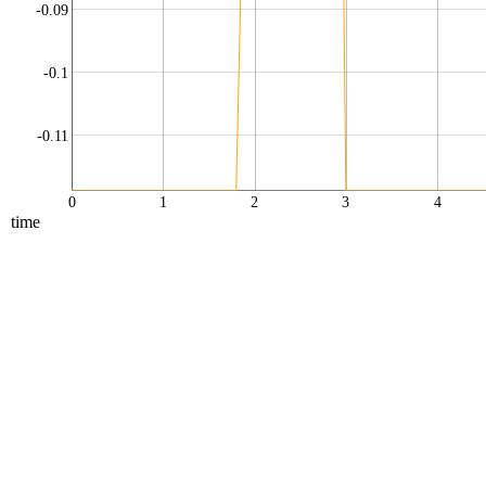
-0.09
-0.1
-0.11
0
1
2
3
4
time