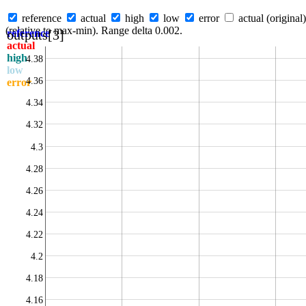
reference
actual
high
low
error
actual (original)
(relative to max-min). Range delta 0.002.
outputs[3]
reference
actual
high
4.38
low
4.36
error
4.34
4.32
4.3
4.28
4.26
4.24
4.22
4.2
4.18
4.16