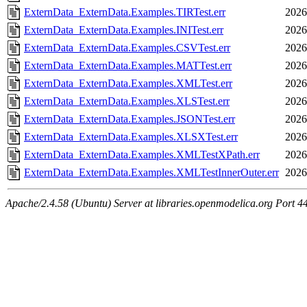
ExternData_ExternData.Examples.TIRTest.err
2026
ExternData_ExternData.Examples.INITest.err
2026
ExternData_ExternData.Examples.CSVTest.err
2026
ExternData_ExternData.Examples.MATTest.err
2026
ExternData_ExternData.Examples.XMLTest.err
2026
ExternData_ExternData.Examples.XLSTest.err
2026
ExternData_ExternData.Examples.JSONTest.err
2026
ExternData_ExternData.Examples.XLSXTest.err
2026
ExternData_ExternData.Examples.XMLTestXPath.err
2026
ExternData_ExternData.Examples.XMLTestInnerOuter.err
2026
Apache/2.4.58 (Ubuntu) Server at libraries.openmodelica.org Port 4