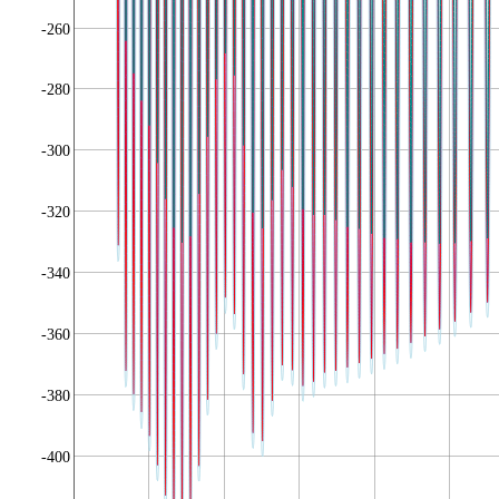
-260
-280
-300
-320
-340
-360
-380
-400