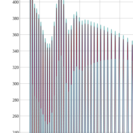
400
380
360
340
320
300
280
260
240