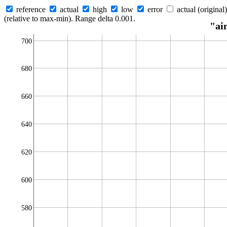
reference
actual
high
low
error
actual (original)
(relative to max-min). Range delta 0.001.
"ai
700
680
660
640
620
600
580